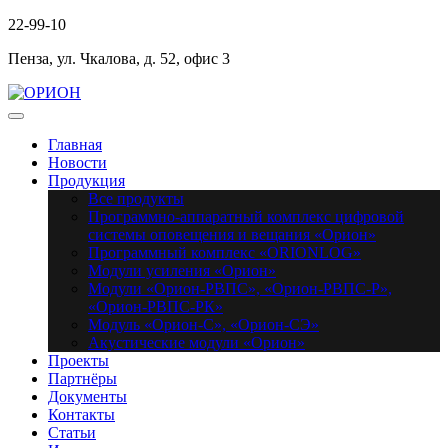
22-99-10
Пенза, ул. Чкалова, д. 52, офис 3
Главная
Новости
Продукция
Все продукты
Программно-аппаратный комплекс цифровой
системы оповещения и вещания «Орион»
Программный комплекс «ORIONLOG»
Модули усиления «Орион»
Модули «Орион-РВПС», «Орион-РВПС-Р»,
«Орион-РВПС-РК»
Модуль «Орион-С», «Орион-СЭ»
Акустические модули «Орион»
Проекты
Партнёры
Документы
Контакты
Статьи