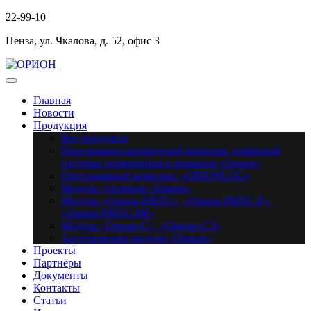
22-99-10
Пенза, ул. Чкалова, д. 52, офис 3
Главная
Новости
Продукция
Все продукты
Программно-аппаратный комплекс цифровой
системы оповещения и вещания «Орион»
Программный комплекс «ORIONLOG»
Модули усиления «Орион»
Модули «Орион-РВПС», «Орион-РВПС-Р»,
«Орион-РВПС-РК»
Модуль «Орион-С», «Орион-СЭ»
Акустические модули «Орион»
Проекты
Партнёры
Документы
Контакты
Статьи