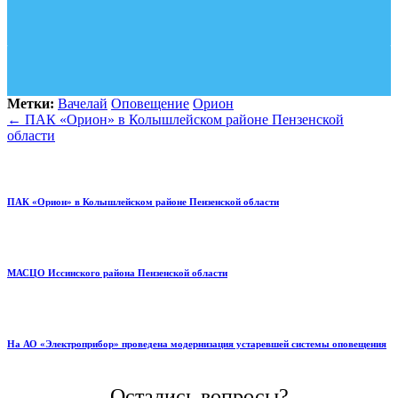
Метки:
Вачелай
Оповещение
Орион
←
ПАК «Орион» в Колышлейском районе Пензенской
области
ПАК «Орион» в Колышлейском районе Пензенской области
МАСЦО Иссинского района Пензенской области
На АО «Электроприбор» проведена модернизация устаревшей системы оповещения
Остались вопросы?